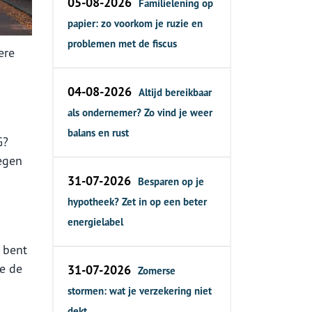
05-08-2026
Familielening op
papier: zo voorkom je ruzie en
problemen met de fiscus
ere
04-08-2026
Altijd bereikbaar
als ondernemer? Zo vind je weer
balans en rust
G?
tegen
31-07-2026
Besparen op je
hypotheek? Zet in op een beter
energielabel
n bent
ge de
31-07-2026
Zomerse
stormen: wat je verzekering niet
dekt