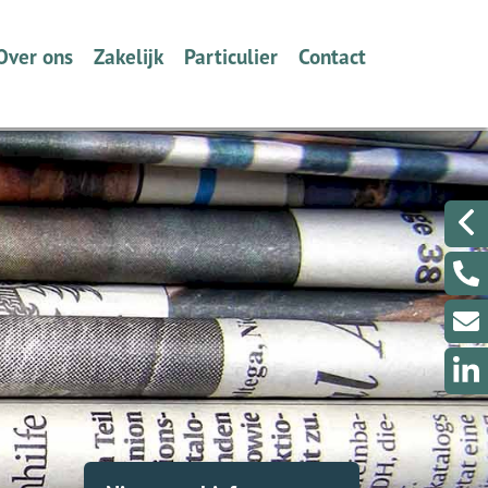
Over ons
Zakelijk
Particulier
Contact
Wie zijn we en wat doen wij?
Ondernemers
Verzekeren
Een berichtje sturen?
Volmacht
Werkgevers
Dát bedoelen we nou met
Even met ons Videobe
ontzorgen
Collectief Tabak Speciaalzaken
Een klacht melden?
Schade melden
Schade melden
Klantenportaal