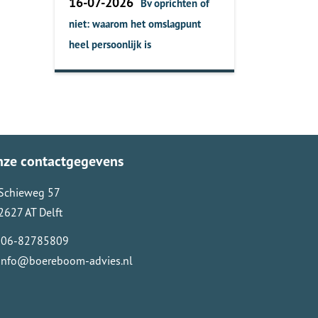
16-07-2026
Bv oprichten of
niet: waarom het omslagpunt
heel persoonlijk is
nze contactgegevens
Schieweg 57
2627 AT Delft
06-82785809
info@boereboom-advies.nl