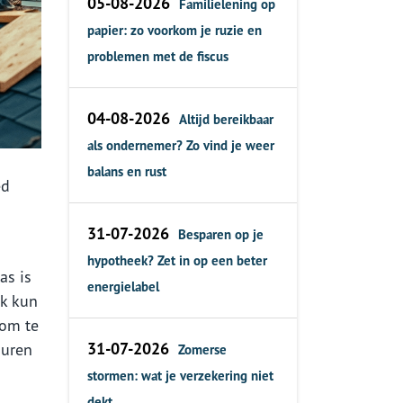
05-08-2026
Familielening op
papier: zo voorkom je ruzie en
problemen met de fiscus
04-08-2026
Altijd bereikbaar
als ondernemer? Zo vind je weer
balans en rust
ed
31-07-2026
Besparen op je
hypotheek? Zet in op een beter
as is
energielabel
ak kun
 om te
31-07-2026
muren
Zomerse
stormen: wat je verzekering niet
dekt