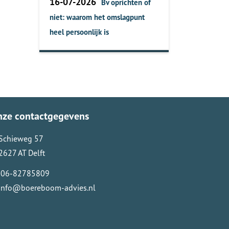
16-07-2026
Bv oprichten of
niet: waarom het omslagpunt
heel persoonlijk is
nze contactgegevens
Schieweg 57
2627 AT Delft
06-82785809
info@boereboom-advies.nl