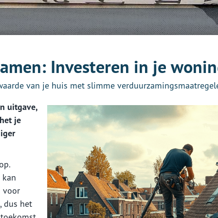
amen: Investeren in je woni
waarde van je huis met slimme verduurzamingsmaatregel
n uitgave,
het je
iger
op.
s kan
n voor
, dus het
e toekomst