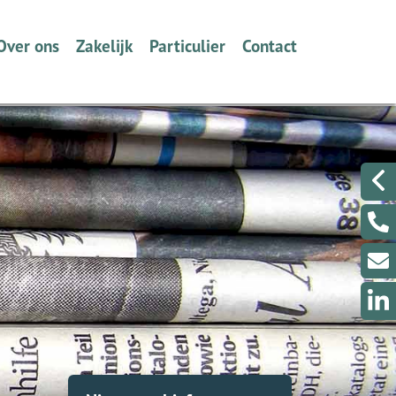
Over ons
Zakelijk
Particulier
Contact
Wie zijn we en wat doen wij?
Ondernemers
Verzekeren
Een berichtje sturen?
Volmacht
Werkgevers
Dát bedoelen we nou met
Even met ons Videobe
ontzorgen
Collectief Tabak Speciaalzaken
Een klacht melden?
Schade melden
Schade melden
Klantenportaal