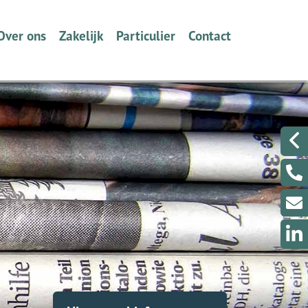
Over ons
Zakelijk
Particulier
Contact
Wie zijn we en wat doen wij?
Ondernemers
Verzekeren
Een berichtje sturen?
Volmacht
Werkgevers
Dát bedoelen we nou met
Even met ons Videobe
ontzorgen
Collectief Tabak Speciaalzaken
Een klacht melden?
Schade melden
Schade melden
Klantenportaal