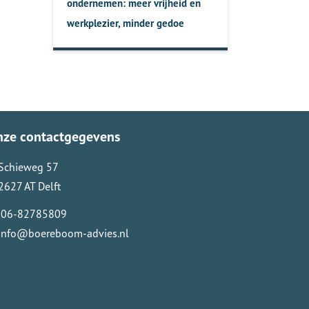
ondernemen: meer vrijheid en
werkplezier, minder gedoe
nze contactgegevens
Schieweg 57
2627 AT Delft
06-82785809
info@boereboom-advies.nl