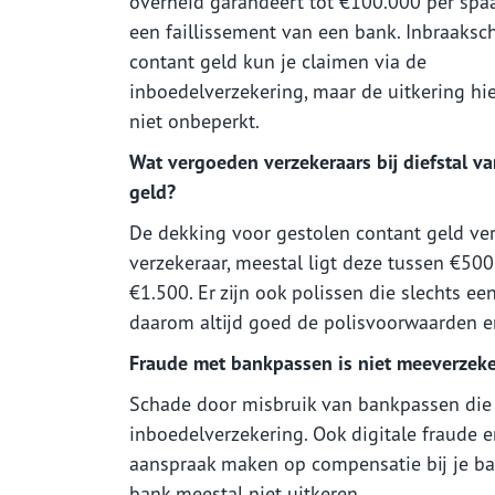
overheid garandeert tot €100.000 per spaa
een faillissement van een bank. Inbraaksc
contant geld kun je claimen via de
inboedelverzekering, maar de uitkering hie
niet onbeperkt.
Wat vergoeden verzekeraars bij diefstal v
geld?
De dekking voor gestolen contant geld ver
verzekeraar, meestal ligt deze tussen €500
€1.500. Er zijn ook polissen die slechts ee
daarom altijd goed de polisvoorwaarden en
Fraude met bankpassen is niet meeverzek
Schade door misbruik van bankpassen die b
inboedelverzekering. Ook digitale fraude 
aanspraak maken op compensatie bij je ban
bank meestal niet uitkeren.