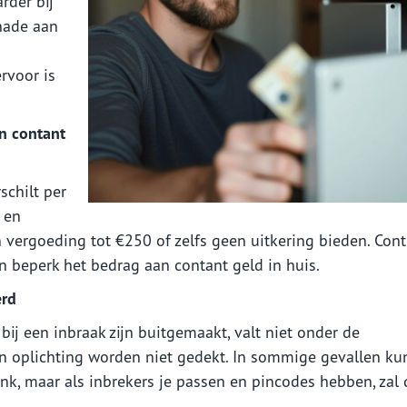
rder bij
hade aan
rvoor is
an contant
schilt per
 en
n vergoeding tot €250 of zelfs geen uitkering bieden. Cont
 beperk het bedrag aan contant geld in huis.
erd
ij een inbraak zijn buitgemaakt, valt niet onder de
en oplichting worden niet gedekt. In sommige gevallen ku
k, maar als inbrekers je passen en pincodes hebben, zal 