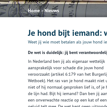
Home
Nieuws
>
Je hond bijt iemand: 
Weet jij wie moet betalen als jouw hond ie
De wet is duidelijk: jij bent verantwoordeli
In Nederland ben jij als eigenaar wettelijk
aansprakelijk voor schade die jouw hond
veroorzaakt (artikel 6:179 van het Burgerli
Wetboek). Het ras van je hond maakt niet u
niet of hij normaal gesproken lief is, of j
de lijn had. Bijt hij iemand? Dan ben jij aa
een onverwachte reactie op een kat of een
geluid telt mee. De wet kent geen uitzond