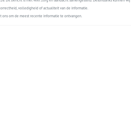
6. Dit bericht is met veel zorg en aandacht samengesteld. Desondanks kunnen wij 
orrectheid, volledigheid of actualiteit van de informatie.
t ons om de meest recente informatie te ontvangen.