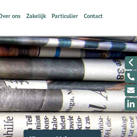
Over ons
Zakelijk
Particulier
Contact
Wie zijn we en wat doen wij?
Ondernemers
Verzekeren
Een berichtje sturen?
Volmacht
Werkgevers
Dát bedoelen we nou met
Even met ons Videobe
ontzorgen
Collectief Tabak Speciaalzaken
Een klacht melden?
Schade melden
Schade melden
Klantenportaal