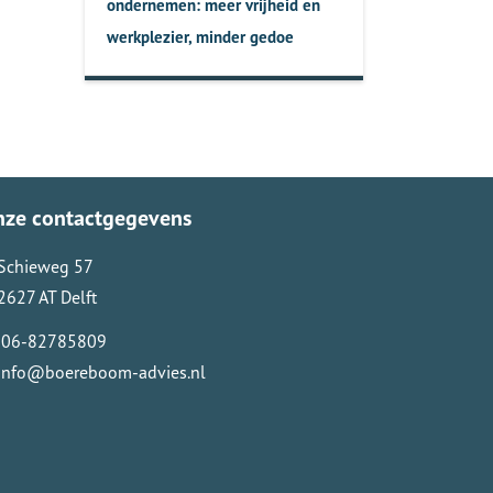
ondernemen: meer vrijheid en
werkplezier, minder gedoe
nze contactgegevens
Schieweg 57
2627 AT Delft
06-82785809
info@boereboom-advies.nl