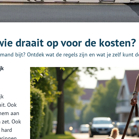
wie draait op voor de kosten?
mand bijt? Ontdek wat de regels zijn en wat je zelf kunt d
jk
jk
it. Ook
e hem aan
n zet. Ook
 hard
eringen.