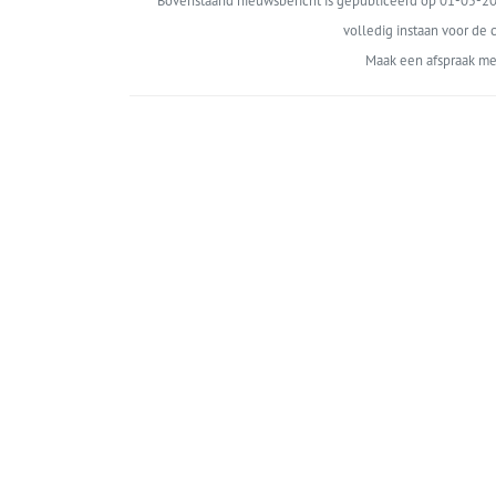
Bovenstaand nieuwsbericht is gepubliceerd op 01-05-202
volledig instaan voor de c
Maak een afspraak me