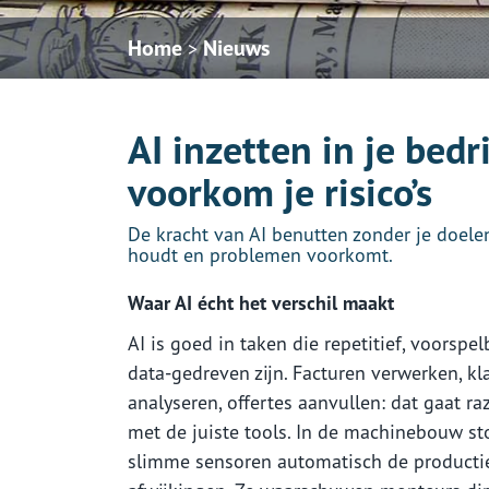
Home
Nieuws
>
AI inzetten in je bedr
voorkom je risico’s
De kracht van AI benutten zonder je doelen 
houdt en problemen voorkomt.
Waar AI écht het verschil maakt
AI is goed in taken die repetitief, voorspe
data-gedreven zijn. Facturen verwerken, kl
analyseren, offertes aanvullen: dat gaat r
met de juiste tools. In de machinebouw s
slimme sensoren automatisch de productie