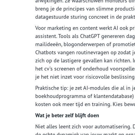
afwijkingen. Ze waarschuwen monteurs dir
breng je de principes van slimme producti
datagestuurde sturing concreet in de prakti
Voor marketing en content werkt AI ook pr
assistent. Tools als ChatGPT genereren da
mailideeën, blogonderwerpen of promotiet
Chatbots vangen routinevragen op zodat 
zich op de lastigere gevallen kan richten. 
het cv's screenen of onderhoud voorspelle
je het niet inzet voor risicovolle beslissi
Praktische tip: je zet AI-modules die al in 
boekhoudprogramma of klantendatabase) vaa
kosten ook meer tijd en training. Kies bew
Wat je beter zelf blijft doen
Niet alles leent zich voor automatisering. 
de echte dynamiek van jouw markt en organ