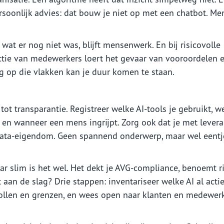
soonlijk advies: dat bouw je niet op met een chatbot. Me
wat er nog niet was, blijft mensenwerk. En bij risicovolle
lectie van medewerkers loert het gevaar van vooroordelen 
g op die vlakken kan je duur komen te staan.
ot transparantie. Registreer welke AI-tools je gebruikt, w
s en wanneer een mens ingrijpt. Zorg ook dat je met levera
data-eigendom. Geen spannend onderwerp, maar wel eentj
maar slim is het wel. Het dekt je AVG-compliance, benoemt ri
 aan de slag? Drie stappen: inventariseer welke AI al actief
e rollen en grenzen, en wees open naar klanten en medewer