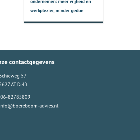
ondernemen: meer vrijheid en
werkplezier, minder gedoe
nze contactgegevens
Schieweg 57
2627 AT Delft
06-82785809
info@boereboom-advies.nl