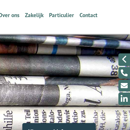
Over ons
Zakelijk
Particulier
Contact
Wie zijn we en wat doen wij?
Ondernemers
Verzekeren
Een berichtje sturen?
Volmacht
Werkgevers
Dát bedoelen we nou met
Even met ons Videobe
ontzorgen
Collectief Tabak Speciaalzaken
Een klacht melden?
Schade melden
Schade melden
Klantenportaal