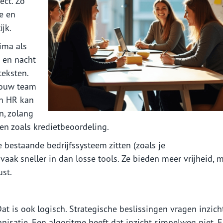
ect. Zo
e en
jk.
ima als
g en nacht
eksten.
jouw team
In HR kan
n, zolang
ngen zoals kredietbeoordeling.
je bestaande bedrijfssysteem zitten (zoals je
k sneller in dan losse tools. Ze bieden meer vrijheid, 
ust.
Dat is ook logisch. Strategische beslissingen vragen inzich
isatie. Een algoritme heeft dat inzicht simpelweg niet. 