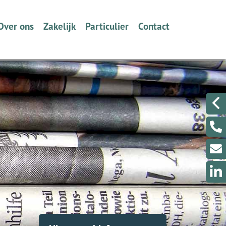
Over ons
Zakelijk
Particulier
Contact
Wie zijn we en wat doen wij?
Ondernemers
Verzekeren
Een berichtje sturen?
Volmacht
Werkgevers
Dát bedoelen we nou met
Even met ons Videobe
ontzorgen
Collectief Tabak Speciaalzaken
Een klacht melden?
Schade melden
Schade melden
Klantenportaal