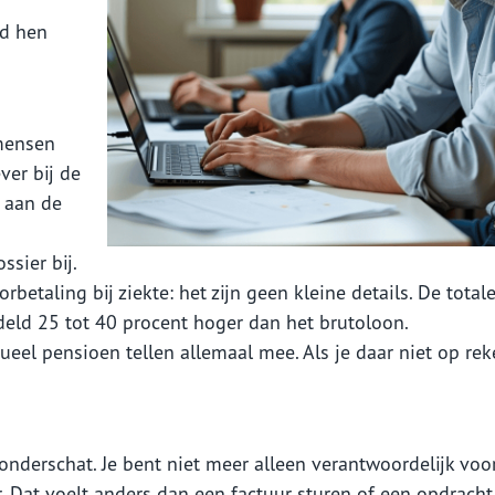
ld hen
 mensen
ver bij de
r aan de
ssier bij.
betaling bij ziekte: het zijn geen kleine details. De total
ld 25 tot 40 procent hoger dan het brutoloon.
eel pensioen tellen allemaal mee. Als je daar niet op rek
onderschat. Je bent niet meer alleen verantwoordelijk voo
 Dat voelt anders dan een factuur sturen of een opdracht