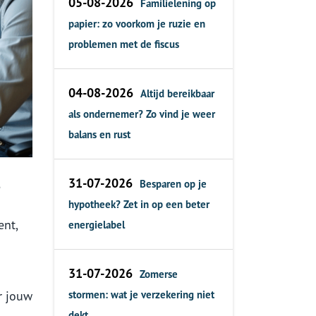
05-08-2026
Familielening op
papier: zo voorkom je ruzie en
problemen met de fiscus
04-08-2026
Altijd bereikbaar
als ondernemer? Zo vind je weer
balans en rust
31-07-2026
Besparen op je
e
hypotheek? Zet in op een beter
ent,
energielabel
31-07-2026
Zomerse
r jouw
stormen: wat je verzekering niet
dekt