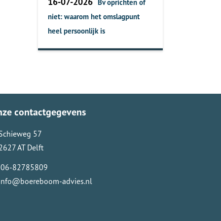
16-07-2026
Bv oprichten of
niet: waarom het omslagpunt
heel persoonlijk is
nze contactgegevens
Schieweg 57
2627 AT Delft
06-82785809
info@boereboom-advies.nl