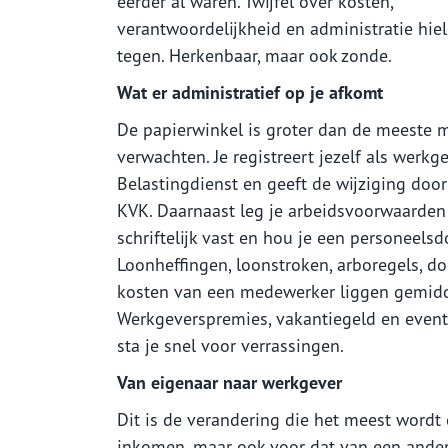
eerder al waren. Twijfel over kosten,
verantwoordelijkheid en administratie hie
tegen. Herkenbaar, maar ook zonde.
Wat er administratief op je afkomt
De papierwinkel is groter dan de meeste
verwachten. Je registreert jezelf als werkge
Belastingdienst en geeft de wijziging doo
KVK. Daarnaast leg je arbeidsvoorwaarden
schriftelijk vast en hou je een personeelsdo
Loonheffingen, loonstroken, arboregels, door
kosten van een medewerker liggen gemidde
Werkgeverspremies, vakantiegeld en eventu
sta je snel voor verrassingen.
Van eigenaar naar werkgever
Dit is de verandering die het meest wordt 
inkomen, maar ook voor dat van een ander.